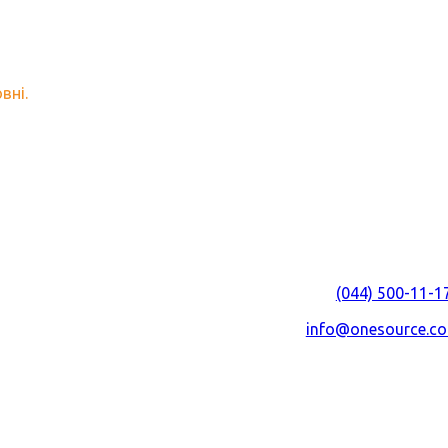
ов'язково відповімо на всі 
вні.
ТОВ "ВАН СОРС УКР
Графік роботи
Пн – Пт 9:00 – 18
Адреса:
Україна,
02660
,
м. Київ
,
пр-
буд.23, корпус 
Телефон:
(044) 500-11-1
E-mail:
info@onesource.c