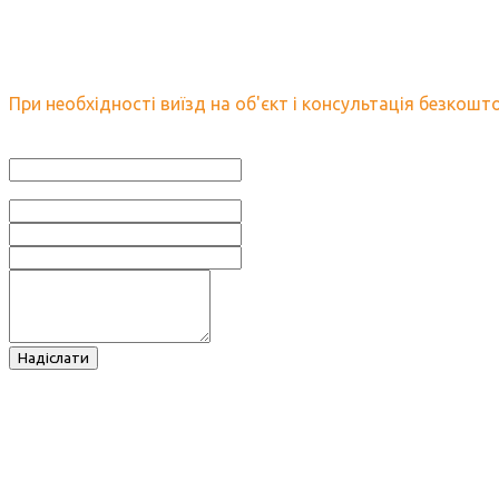
Залиште нам заявку і ми об
НАША
КОМАНДА
При необхідності виїзд на об'єкт і консультація безкошто