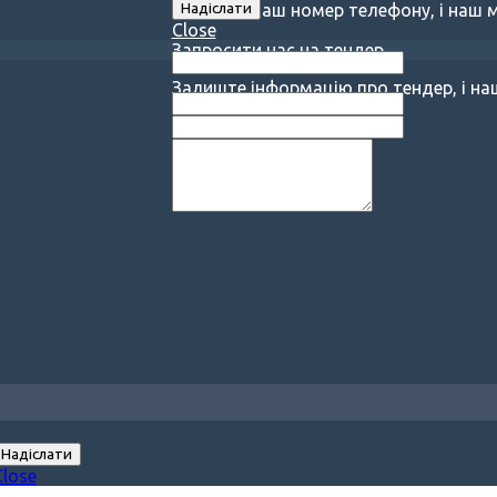
Залиште Ваш номер телефону, і наш 
Close
Запросити нас на тендер
Залиште інформацію про тендер, і н
Close