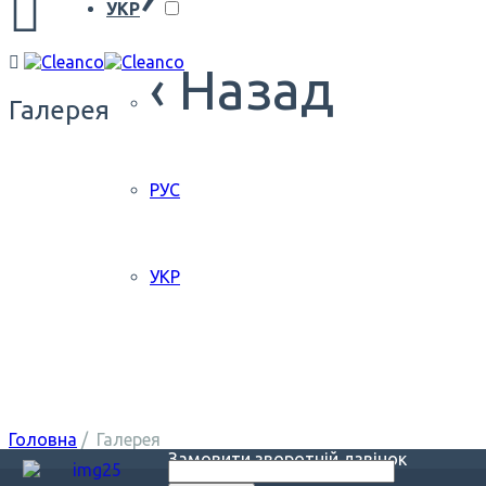
УКР
‹ Назад
Галерея
РУС
УКР
Головна
/
Галерея
Замовити зворотній дзвінок