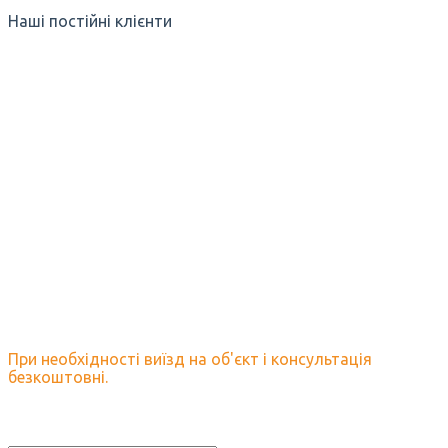
Наші постійні клієнти
Залиште нам заявку і ми
обов'язково відповімо на
всі Ваші запитання.
При необхідності виїзд на об'єкт і консультація
безкоштовні.