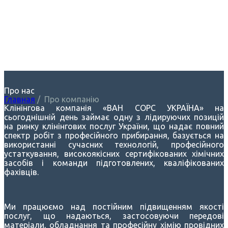
Про нас
Главная
/
Про компанію
Клінінгова компанія «ВАН СОРС УКРАЇНА» на
сьогоднішній день займає одну з лідируючих позицій
на ринку клінінгових послуг України, що надає повний
спектр робіт з професійного прибирання, базується на
використанні сучасних технологій, професійного
устаткування, високоякісних сертифікованих хімічних
засобів і команди підготовлених, кваліфікованих
фахівців.
Ми працюємо над постійним підвищенням якості
послуг, що надаються, застосовуючи передові
матеріали, обладнання та професійну хімію провідних