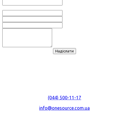
ТОВ "ВАН СОРС УКРАЇНА"
Графік роботи:
Пн – Пт 9:00 – 18:00
Адреса:
Україна,
02660
,
м. Київ
,
пр-т Ю. Гагаріна, буд.23, корпус
А3
.
Телефон:
(044) 500-11-17
E-mail:
info@onesource.com.ua
Головний офіс