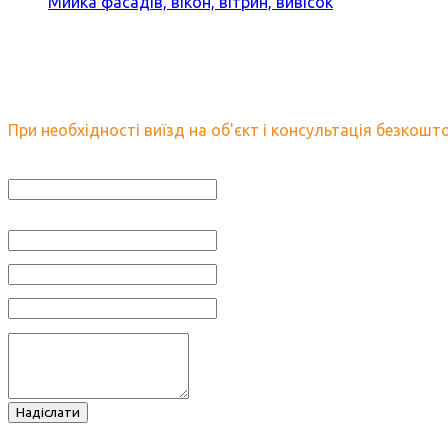
Мийка фасадів, вікон, вітрин, вивісок
Залиште нам заявку і ми об
При необхідності виїзд на об'єкт і консультація безкошто