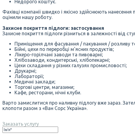
Недорого коштує.
Фахівці компанії швидко і якісно здійснюють нанесення 
оцінили нашу роботу.
Захисне покриття підлоги: застосування
Захисне покриття підлоги різниться в залежності від ст
Приміщення для фасування / пакування / розливу т
Бійні, цехи по переробці м'ясних продуктів;
Лікеро-горілчані заводи та пивоварні;
Хлібозаводи, кондитерські, хлібопекарні;
Цехи складання у різних галузях промисловості;
Друкарні;
Лабораторії;
Медичні заклади;
Торгові центри, магазини;
Кафе, ресторани, нічні клуби.
Варто замислитися про наливну підлогу вже зараз. Зате
клопоти разом з «Ван Сорс Україна».
Заказать услугу