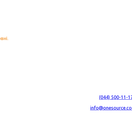
ов'язково відповімо на всі 
вні.
ТОВ "ВАН СОРС УКР
Графік роботи
Пн – Пт 9:00 – 18
Адреса:
Україна,
02660
,
м. Київ
,
пр-
буд.23, корпус 
Телефон:
(044) 500-11-1
E-mail:
info@onesource.c