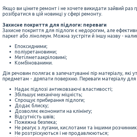
Якщо ви ціните ремонт і не хочете викидати зайвий раз 
розібратися в цій новинці у сфері ремонту.
Захисне покриття для підлоги: переваги
Захисне покриття для підлоги є недорогим, але ефективн
паркет або лінолеум. Можна зустріти й іншу назву - нали
Епоксидними;
поліуретановими;
Метілметаакріловимі;
Комбінованими.
Дія речовин полягає в запечатуванні пір матеріалу, які
предметам - дряпати поверхню. Переваги матеріалу для 
Надає підлозі антиковзаючі властивості;
Збільшує механічну міцність;
Спрощує прибирання підлоги;
Додає блиску;
Дозволяє економити на клінінгу;
Відсутність швів;
Пожежна безпека;
Не реагує з лугами, кислотами та іншими розчинни
Не розтріскуються і не продавлюються;