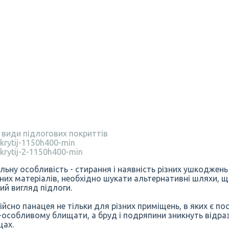
і види підлогових покриттів
ну особливість - стирання і наявність різних ушкоджень 
них матеріалів, необхідно шукати альтернативні шляхи, щ
ий вигляд підлоги.
йсно панацея не тільки для різних приміщень, в яких є пос
-особливому блищати, а бруд і подряпини зникнуть відраз
щах.