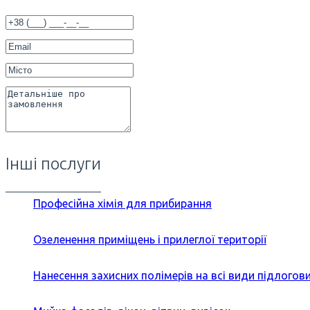
Інші послуги
Професійна хімія для прибирання
Озеленення приміщень і прилеглої території
Нанесення захисних полімерів на всі види підлогов