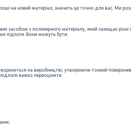
гроші на новий матеріал, значить це точно для вас. Ми ро
им засобом з полімерного матеріалу, який захищає різні п
вні підлоги. Вони можуть бути:
 утворюються на виробництві, утворюючи тонкий поверхнев
підлоги важко переоцінити:
ками;